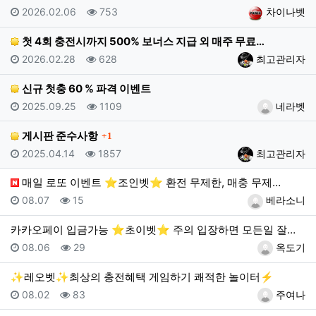
등록일
조회
등록자
2026.02.06
753
차이나벳
첫 4회 충전시까지 500% 보너스 지급 외 매주 무료…
등록일
조회
등록자
2026.02.28
628
최고관리자
신규 첫충 60 % 파격 이벤트
등록일
조회
등록자
2025.09.25
1109
네라벳
댓글
게시판 준수사항
1
등록일
조회
등록자
2025.04.14
1857
최고관리자
매일 로또 이벤트 ⭐조인벳⭐ 환전 무제한, 매충 무제…
등록일
조회
등록자
08.07
15
베라소니
카카오페이 입금가능 ⭐초이벳⭐ 주의 입장하면 모든일 잘…
등록일
조회
등록자
08.06
29
옥도기
✨레오벳✨최상의 충전혜택 게임하기 쾌적한 놀이터⚡️
등록일
조회
등록자
08.02
83
주여나