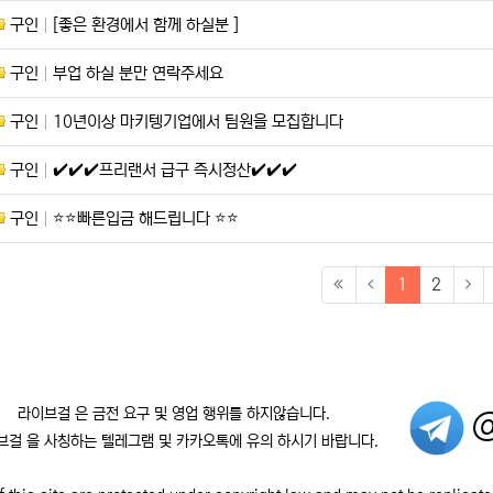
구인
[좋은 환경에서 함께 하실분 ]
구인
부업 하실 분만 연락주세요
구인
10년이상 마키텡기업에서 팀원을 모집합니다
구인
✔️✔️✔️프리랜서 급구 즉시정산✔️✔️✔️
구인
⭐⭐빠른입금 해드립니다 ⭐⭐
(current)
1
2
라이브걸 은 금전 요구 및 영업 행위를 하지않습니다.
@
브걸 을 사칭하는 텔레그램 및 카카오톡에 유의 하시기 바랍니다.