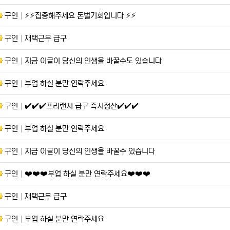
구인
⚡️⚡️집중해주세요 돈벌기회입니다 ⚡️⚡️
구인
재택근무 급구
구인
지금 이글이 당신의 인생을 바꿀수도 있습니다
구인
부업 하실 분만 연락주세요
구인
✔️✔️✔️프리랜서 급구 즉시정산✔️✔️✔️
구인
부업 하실 분만 연락주세요
구인
지금 이글이 당신의 인생을 바꿀수 있습니다
구인
❤️❤️❤️부업 하실 분만 연락주세요❤️❤️❤️
구인
재택근무 급구
구인
부업 하실 분만 연락주세요