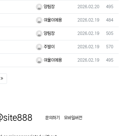
등록자
등록일
조회
양팀장
2026.02.20
495
등록자
등록일
조회
여울이에용
2026.02.19
484
등록자
등록일
조회
양팀장
2026.02.19
505
등록자
등록일
조회
주발이
2026.02.19
570
등록자
등록일
조회
여울이에용
2026.02.19
495
(last)
site888
문의하기
모바일버전