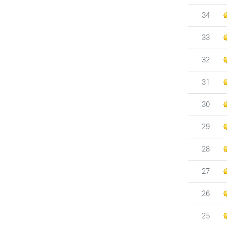
번호
34
번호
33
번호
32
번호
31
번호
30
번호
29
번호
28
번호
27
번호
26
번호
25