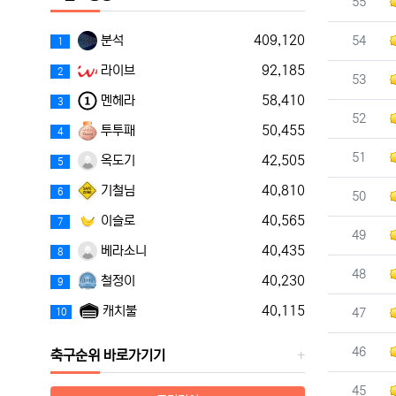
번호
55
분석
409,120
번호
54
1
라이브
92,185
2
번호
53
멘헤라
58,410
3
번호
52
투투패
50,455
4
번호
51
옥도기
42,505
5
기철님
40,810
6
번호
50
이슬로
40,565
7
번호
49
베라소니
40,435
8
번호
48
철정이
40,230
9
캐치불
40,115
번호
47
10
번호
46
축구순위 바로가기기
번호
45