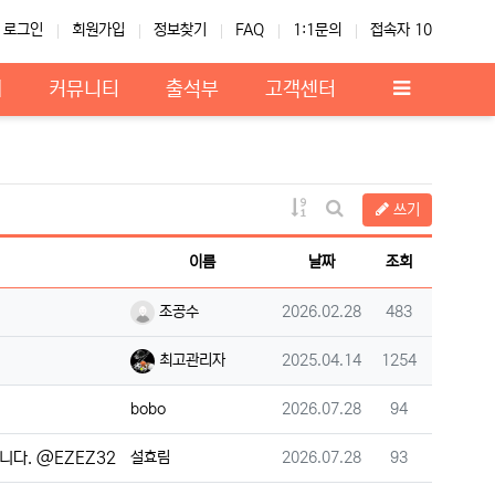
로그인
회원가입
정보찾기
FAQ
1:1문의
접속자 10
체
커뮤니티
출석부
고객센터
게시물 정렬
쓰기
게시판 검색
이름
날짜
조회
등록자
등록일
조회
조공수
2026.02.28
483
등록자
등록일
조회
최고관리자
2025.04.14
1254
등록자
등록일
조회
bobo
2026.07.28
94
등록자
등록일
조회
니다. @EZEZ32
설효림
2026.07.28
93