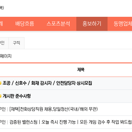
목)
계
배당흐름
스포츠분석
홍보하기
동맹업
 분류 목록
구인
구직
1 페이지
제목
사항
조공 / 신호수 / 화재 감시자 / 안전담당자 상시모집
사항
게시판 준수사항
구인
[재택]전화상담직원 채용,당일정산(국내/해외 무관)
구인
검증된 밸런스팀 | 오늘 즉시 진행 가능 | 모든 게임 검수 후 작업 봐드립