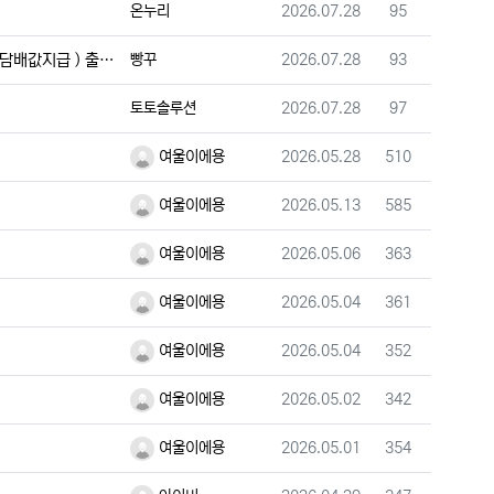
등록자
등록일
조회
온누리
2026.07.28
95
등록자
등록일
조회
에 몇개쓰려고합니다…
빵꾸
2026.07.28
93
등록자
등록일
조회
토토솔루션
2026.07.28
97
등록자
등록일
조회
여울이에용
2026.05.28
510
등록자
등록일
조회
여울이에용
2026.05.13
585
등록자
등록일
조회
여울이에용
2026.05.06
363
등록자
등록일
조회
여울이에용
2026.05.04
361
등록자
등록일
조회
여울이에용
2026.05.04
352
등록자
등록일
조회
여울이에용
2026.05.02
342
등록자
등록일
조회
여울이에용
2026.05.01
354