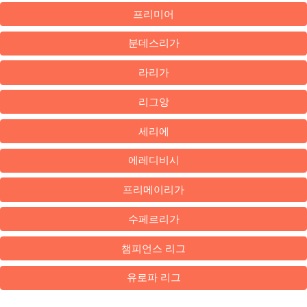
프리미어
분데스리가
라리가
리그앙
세리에
에레디비시
프리메이리가
수페르리가
챔피언스 리그
유로파 리그