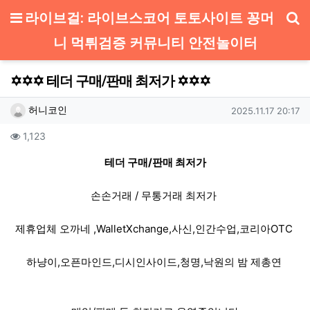
메뉴
라이브걸: 라이브스코어 토토사이트 꽁머
니 먹튀검증 커뮤니티 안전놀이터
기
✡✡✡ 테더 구매/판매 최저가 ✡✡✡
작성자 정보
작성
작성일
허니코인
2025.11.17 20:17
컨텐츠 정보
조회
1,123
본문
테더 구매/판매 최저가
손손거래 / 무통거래 최저가
제휴업체 오까네 ,WalletXchange,사신,인간수업,코리아OTC
하냥이,오픈마인드,디시인사이드,청명,낙원의 밤 제총연